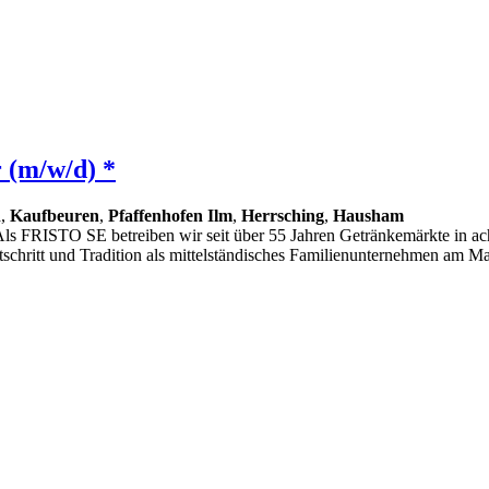
r (m/w/d) *
n
,
Kaufbeuren
,
Pfaffenhofen Ilm
,
Herrsching
,
Hausham
 Als FRISTO SE betreiben wir seit über 55 Jahren Getränkemärkte in ac
tschritt und Tradition als mittelständisches Familienunternehmen am M