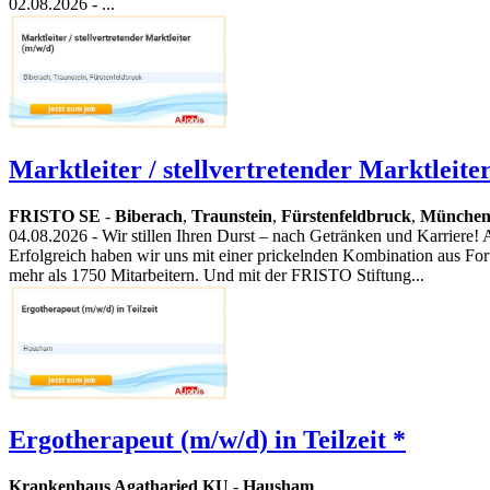
02.08.2026
- ...
Marktleiter / stellvertretender Marktleite
FRISTO SE
-
Biberach
,
Traunstein
,
Fürstenfeldbruck
,
Münche
04.08.2026
- Wir stillen Ihren Durst – nach Getränken und Karriere!
Erfolgreich haben wir uns mit einer prickelnden Kombination aus For
mehr als 1750 Mitarbeitern. Und mit der FRISTO Stiftung...
Ergotherapeut (m/w/d) in Teilzeit *
Krankenhaus Agatharied KU
-
Hausham