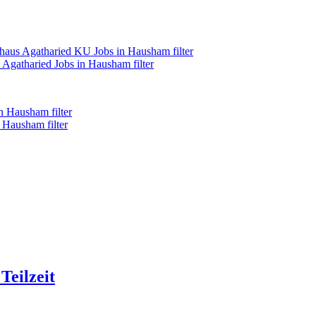
aus Agatharied KU Jobs in Hausham filter
gatharied Jobs in Hausham filter
n Hausham filter
 Hausham filter
eilzeit