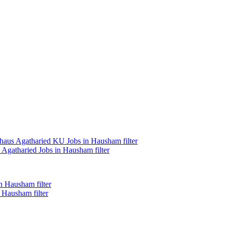
aus Agatharied KU Jobs in Hausham filter
gatharied Jobs in Hausham filter
n Hausham filter
 Hausham filter