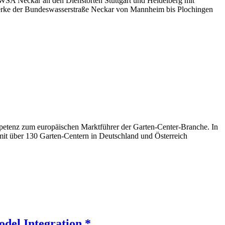
WSA Neckar an den Dienstorten Stuttgart und Heidelberg mit
uwerke der Bundeswasserstraße Neckar von Mannheim bis Plochingen
mpetenz zum europäischen Marktführer der Garten-Center-Branche. In
it über 130 Garten-Centern in Deutschland und Österreich
del Integration *