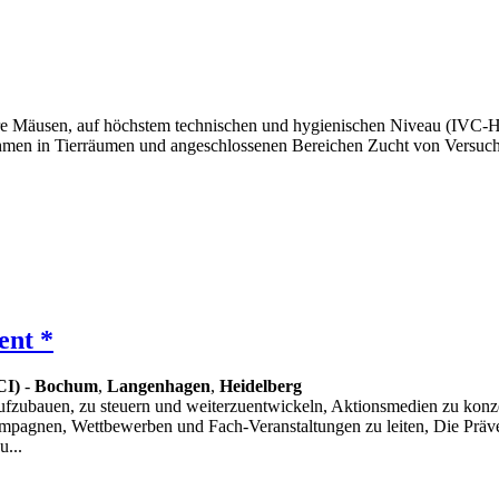
re Mäusen, auf höchstem technischen und hygienischen Niveau (IVC-Hal
men in Tierräumen und angeschlossenen Bereichen Zucht von Versuchs
ent *
CI)
-
Bochum
,
Langenhagen
,
Heidelberg
fzubauen, zu steuern und weiterzuentwickeln, Aktionsmedien zu konze
mpagnen, Wettbewerben und Fach-Veranstaltungen zu leiten, Die Präven
...