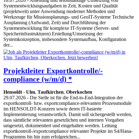
18.07.2026
- Anleitung und selbstständige Umsetzung von
Systementwicklungsaufgaben in Zeit, Kosten und Qualität
(projektweit) unter Anwendung moderner Methoden und
Werkzeuge für Missionsplanungs- und GeoIT-Systeme Technische
Ausplanung (Aufwand, Zeit) und Durchführung der
Systementwicklung für komplexe IT-Systeme (Server- und
Speicherinfrastrukturen) Erstellung/Umsetzung der
Systemkonzeption, insbesondere Systemaufbau, Konfiguration
der...
Projektleiter Exportkontrolle/-
compliance (w/m/d) *
Hensoldt
-
Ulm
,
Taufkirchen
,
Oberkochen
29.07.2026
- Die Stelle ist für die End-to-End-Integration der
exportkontroll- bzw. exportcompliance-relevanten Prozessmodule
im HENSOLDT-Konzern sowie deren IT-basierte
Implementierung verantwortlich. Damit soll sichergestellt werden,
dass sämtliche relevanten gesetzlichen und internen Vorgaben
umgesetzt, dokumentiert und eingehalten werden. Leitung
exportkontroll-/exportcompliance relevanter Projekte im S4/Hana-
Programms bis hin zum erfolgreichen...