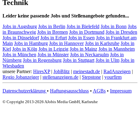
Technik
Leider keine passende Jobs und Stellenangebote gefunden...
Jobs in Augsburg
Jobs in Berlin
Jobs in Bielefeld
Jobs in Bonn
Jobs
in Braunschweig
Jobs in Bremen
Jobs in Dortmund
Jobs in Dresden
Jobs in Düsseldorf
Jobs in Erfurt
Jobs in Essen
Jobs in Frankfurt am
Main
Jobs in Hamburg
Jobs in Hannover
Jobs in Karlsruhe
Jobs in
Kiel
Jobs in Köln
Jobs in Leipzig
Jobs in Mainz
Jobs in Mannheim
Jobs in München
Jobs in Münster
Jobs in Neckarsulm
Jobs in
Nürnberg
Jobs in Regensburg
Jobs in Stuttgart
Jobs in Ulm
Jobs in
Wiesbaden
unsere Partner:
HiresXP
|
JobBlitz
|
meinestadt.de
|
RadAnzeigen
|
Regio Jobanzeiger
|
stellenanzeigen.de
|
Stepstone
|
yourfirm
Datenschutzerklärung
•
Haftungsausschluss
•
AGBs
•
Impressum
© Copyright 2013-2026 AJobis Media GmbH, Karlsruhe