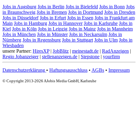
Jobs in Augsburg
Jobs in Berlin
Jobs in Bielefeld
Jobs in Bonn
Jobs
in Braunschweig
Jobs in Bremen
Jobs in Dortmund
Jobs in Dresden
Jobs in Düsseldorf
Jobs in Erfurt
Jobs in Essen
Jobs in Frankfurt am
Main
Jobs in Hamburg
Jobs in Hannover
Jobs in Karlsruhe
Jobs in
Kiel
Jobs in Köln
Jobs in Leipzig
Jobs in Mainz
Jobs in Mannheim
Jobs in München
Jobs in Münster
Jobs in Neckarsulm
Jobs in
Nürnberg
Jobs in Regensburg
Jobs in Stuttgart
Jobs in Ulm
Jobs in
Wiesbaden
unsere Partner:
HiresXP
|
JobBlitz
|
meinestadt.de
|
RadAnzeigen
|
Regio Jobanzeiger
|
stellenanzeigen.de
|
Stepstone
|
yourfirm
Datenschutzerklärung
•
Haftungsausschluss
•
AGBs
•
Impressum
© Copyright 2013-2026 AJobis Media GmbH, Karlsruhe