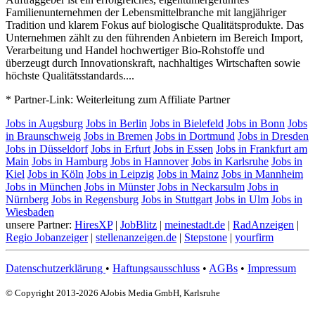
Familienunternehmen der Lebensmittelbranche mit langjähriger
Tradition und klarem Fokus auf biologische Qualitätsprodukte. Das
Unternehmen zählt zu den führenden Anbietern im Bereich Import,
Verarbeitung und Handel hochwertiger Bio-Rohstoffe und
überzeugt durch Innovationskraft, nachhaltiges Wirtschaften sowie
höchste Qualitätsstandards....
* Partner-Link: Weiterleitung zum Affiliate Partner
Jobs in Augsburg
Jobs in Berlin
Jobs in Bielefeld
Jobs in Bonn
Jobs
in Braunschweig
Jobs in Bremen
Jobs in Dortmund
Jobs in Dresden
Jobs in Düsseldorf
Jobs in Erfurt
Jobs in Essen
Jobs in Frankfurt am
Main
Jobs in Hamburg
Jobs in Hannover
Jobs in Karlsruhe
Jobs in
Kiel
Jobs in Köln
Jobs in Leipzig
Jobs in Mainz
Jobs in Mannheim
Jobs in München
Jobs in Münster
Jobs in Neckarsulm
Jobs in
Nürnberg
Jobs in Regensburg
Jobs in Stuttgart
Jobs in Ulm
Jobs in
Wiesbaden
unsere Partner:
HiresXP
|
JobBlitz
|
meinestadt.de
|
RadAnzeigen
|
Regio Jobanzeiger
|
stellenanzeigen.de
|
Stepstone
|
yourfirm
Datenschutzerklärung
•
Haftungsausschluss
•
AGBs
•
Impressum
© Copyright 2013-2026 AJobis Media GmbH, Karlsruhe