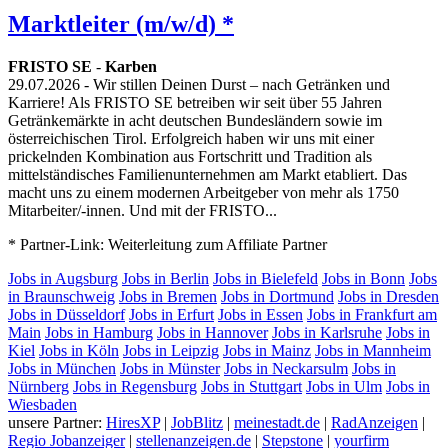
Marktleiter (m/w/d) *
FRISTO SE
-
Karben
29.07.2026
- Wir stillen Deinen Durst – nach Getränken und
Karriere! Als FRISTO SE betreiben wir seit über 55 Jahren
Getränkemärkte in acht deutschen Bundesländern sowie im
österreichischen Tirol. Erfolgreich haben wir uns mit einer
prickelnden Kombination aus Fortschritt und Tradition als
mittelständisches Familienunternehmen am Markt etabliert. Das
macht uns zu einem modernen Arbeitgeber von mehr als 1750
Mitarbeiter/-innen. Und mit der FRISTO...
* Partner-Link: Weiterleitung zum Affiliate Partner
Jobs in Augsburg
Jobs in Berlin
Jobs in Bielefeld
Jobs in Bonn
Jobs
in Braunschweig
Jobs in Bremen
Jobs in Dortmund
Jobs in Dresden
Jobs in Düsseldorf
Jobs in Erfurt
Jobs in Essen
Jobs in Frankfurt am
Main
Jobs in Hamburg
Jobs in Hannover
Jobs in Karlsruhe
Jobs in
Kiel
Jobs in Köln
Jobs in Leipzig
Jobs in Mainz
Jobs in Mannheim
Jobs in München
Jobs in Münster
Jobs in Neckarsulm
Jobs in
Nürnberg
Jobs in Regensburg
Jobs in Stuttgart
Jobs in Ulm
Jobs in
Wiesbaden
unsere Partner:
HiresXP
|
JobBlitz
|
meinestadt.de
|
RadAnzeigen
|
Regio Jobanzeiger
|
stellenanzeigen.de
|
Stepstone
|
yourfirm