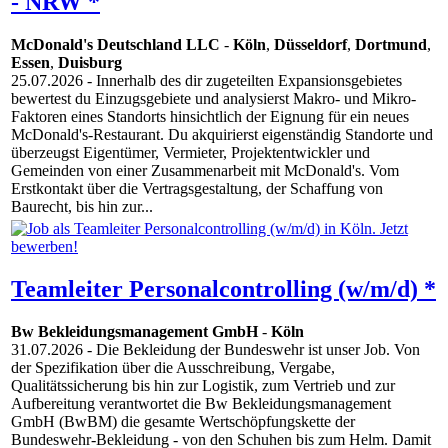
- NRW *
McDonald's Deutschland LLC
-
Köln
,
Düsseldorf
,
Dortmund
,
Essen
,
Duisburg
25.07.2026
- Innerhalb des dir zugeteilten Expansionsgebietes
bewertest du Einzugsgebiete und analysierst Makro- und Mikro-
Faktoren eines Standorts hinsichtlich der Eignung für ein neues
McDonald's-Restaurant. Du akquirierst eigenständig Standorte und
überzeugst Eigentümer, Vermieter, Projektentwickler und
Gemeinden von einer Zusammenarbeit mit McDonald's. Vom
Erstkontakt über die Vertragsgestaltung, der Schaffung von
Baurecht, bis hin zur...
Teamleiter Personalcontrolling (w/m/d) *
Bw Bekleidungsmanagement GmbH
-
Köln
31.07.2026
- Die Bekleidung der Bundeswehr ist unser Job. Von
der Spezifikation über die Ausschreibung, Vergabe,
Qualitätssicherung bis hin zur Logistik, zum Vertrieb und zur
Aufbereitung verantwortet die Bw Bekleidungsmanagement
GmbH (BwBM) die gesamte Wertschöpfungskette der
Bundeswehr-Bekleidung - von den Schuhen bis zum Helm. Damit