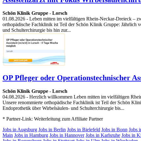
Schön Klinik Gruppe
-
Lorsch
01.08.2026
- Leben mitten im vielfältigen Rhein-Neckar-Dreieck – z
orthopädische Fachklinik ist Teil der Schön Klinik Gruppe: Jährlich 
und Schulterchirurgie bis hin zur...
OP Pfleger oder Operationstechnischer Ass
Schön Klinik Gruppe
-
Lorsch
04.08.2026
- Herzlich willkommen Leben mitten im vielfältigen Rhei
Unsere renommierte orthopädische Fachklinik ist Teil der Schön Klin
Endoprothetik über Wirbelsäulen- und Schulterchirurgie bis...
* Partner-Link: Weiterleitung zum Affiliate Partner
Jobs in Augsburg
Jobs in Berlin
Jobs in Bielefeld
Jobs in Bonn
Jobs 
Main
Jobs in Hamburg
Jobs in Hannover
Jobs in Karlsruhe
Jobs in K
Jobs in Regensburg
Jobs in Stuttgart
Jobs in Ulm
Jobs in Wiesbaden