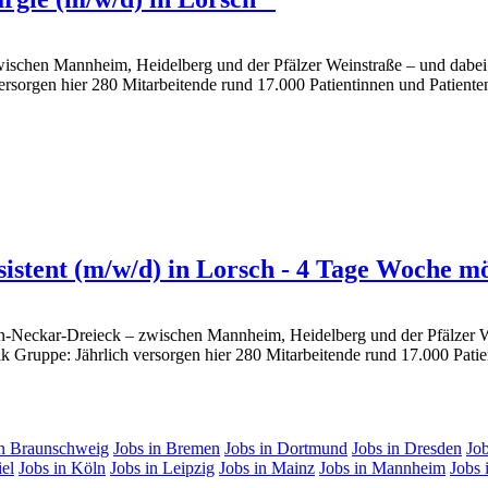
wischen Mannheim, Heidelberg und der Pfälzer Weinstraße – und dabei
versorgen hier 280 Mitarbeitende rund 17.000 Patientinnen und Patient
istent (m/w/d) in Lorsch - 4 Tage Woche mö
n-Neckar-Dreieck – zwischen Mannheim, Heidelberg und der Pfälzer We
ik Gruppe: Jährlich versorgen hier 280 Mitarbeitende rund 17.000 Patie
in Braunschweig
Jobs in Bremen
Jobs in Dortmund
Jobs in Dresden
Job
iel
Jobs in Köln
Jobs in Leipzig
Jobs in Mainz
Jobs in Mannheim
Jobs