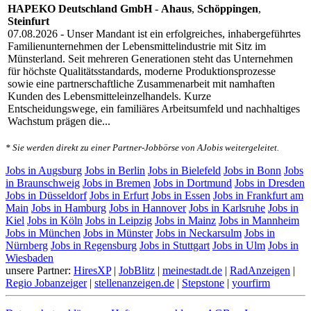
HAPEKO Deutschland GmbH
-
Ahaus
,
Schöppingen
,
Steinfurt
07.08.2026
- Unser Mandant ist ein erfolgreiches, inhabergeführtes
Familienunternehmen der Lebensmittelindustrie mit Sitz im
Münsterland. Seit mehreren Generationen steht das Unternehmen
für höchste Qualitätsstandards, moderne Produktionsprozesse
sowie eine partnerschaftliche Zusammenarbeit mit namhaften
Kunden des Lebensmitteleinzelhandels. Kurze
Entscheidungswege, ein familiäres Arbeitsumfeld und nachhaltiges
Wachstum prägen die...
* Sie werden direkt zu einer Partner-Jobbörse von AJobis weitergeleitet.
Jobs in Augsburg
Jobs in Berlin
Jobs in Bielefeld
Jobs in Bonn
Jobs
in Braunschweig
Jobs in Bremen
Jobs in Dortmund
Jobs in Dresden
Jobs in Düsseldorf
Jobs in Erfurt
Jobs in Essen
Jobs in Frankfurt am
Main
Jobs in Hamburg
Jobs in Hannover
Jobs in Karlsruhe
Jobs in
Kiel
Jobs in Köln
Jobs in Leipzig
Jobs in Mainz
Jobs in Mannheim
Jobs in München
Jobs in Münster
Jobs in Neckarsulm
Jobs in
Nürnberg
Jobs in Regensburg
Jobs in Stuttgart
Jobs in Ulm
Jobs in
Wiesbaden
unsere Partner:
HiresXP
|
JobBlitz
|
meinestadt.de
|
RadAnzeigen
|
Regio Jobanzeiger
|
stellenanzeigen.de
|
Stepstone
|
yourfirm