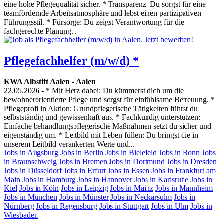
eine hohe Pflegequalität sicher. * Transparenz: Du sorgst für eine
teamfördernde Arbeitsatmosphäre und lebst einen partizipativen
Führungsstil. * Fürsorge: Du zeigst Verantwortung für die
fachgerechte Planung...
Pflegefachhelfer (m/w/d) *
KWA Albstift Aalen
-
Aalen
22.05.2026
- * Mit Herz dabei: Du kümmerst dich um die
bewohnerorientierte Pflege und sorgst für einfühlsame Betreuung. *
Pflegeprofi in Aktion: Grundpflegerische Tätigkeiten führst du
selbstständig und gewissenhaft aus. * Fachkundig unterstützen:
Einfache behandlungspflegerische Maßnahmen setzt du sicher und
eigenständig um. * Leitbild mit Leben füllen: Du bringst die in
unserem Leitbild verankerten Werte und...
Jobs in Augsburg
Jobs in Berlin
Jobs in Bielefeld
Jobs in Bonn
Jobs
in Braunschweig
Jobs in Bremen
Jobs in Dortmund
Jobs in Dresden
Jobs in Düsseldorf
Jobs in Erfurt
Jobs in Essen
Jobs in Frankfurt am
Main
Jobs in Hamburg
Jobs in Hannover
Jobs in Karlsruhe
Jobs in
Kiel
Jobs in Köln
Jobs in Leipzig
Jobs in Mainz
Jobs in Mannheim
Jobs in München
Jobs in Münster
Jobs in Neckarsulm
Jobs in
Nürnberg
Jobs in Regensburg
Jobs in Stuttgart
Jobs in Ulm
Jobs in
Wiesbaden