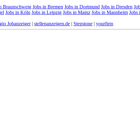
in Braunschweig
Jobs in Bremen
Jobs in Dortmund
Jobs in Dresden
Job
iel
Jobs in Köln
Jobs in Leipzig
Jobs in Mainz
Jobs in Mannheim
Jobs
gio Jobanzeiger
|
stellenanzeigen.de
|
Stepstone
|
yourfirm