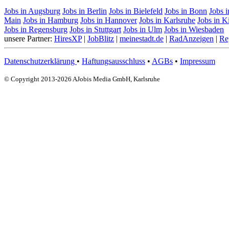
Jobs in Augsburg
Jobs in Berlin
Jobs in Bielefeld
Jobs in Bonn
Jobs 
Main
Jobs in Hamburg
Jobs in Hannover
Jobs in Karlsruhe
Jobs in K
Jobs in Regensburg
Jobs in Stuttgart
Jobs in Ulm
Jobs in Wiesbaden
unsere Partner:
HiresXP
|
JobBlitz
|
meinestadt.de
|
RadAnzeigen
|
Re
Datenschutzerklärung
•
Haftungsausschluss
•
AGBs
•
Impressum
© Copyright 2013-2026 AJobis Media GmbH, Karlsruhe