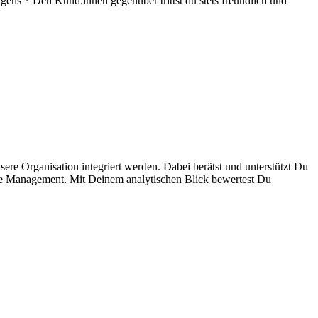
ens * Den Kund:innen gegenüber trittst du stets freundlich und
ere Organisation integriert werden. Dabei berätst und unterstützt Du
ue Management. Mit Deinem analytischen Blick bewertest Du