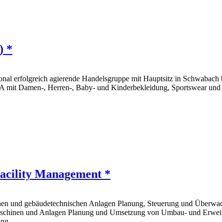
) *
tional erfolgreich agierende Handelsgruppe mit Hauptsitz in Schwabac
SA mit Damen-, Herren-, Baby- und Kinderbekleidung, Sportswear und
Facility Management *
nischen und gebäudetechnischen Anlagen Planung, Steuerung und Über
r Maschinen und Anlagen Planung und Umsetzung von Umbau- und Erwe
ng...