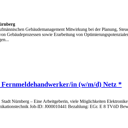
ürnberg
 kaufmännischen Gebäudemanagement Mitwirkung bei der Planung, Steu
 von Gebäudeprozessen sowie Erarbeitung von Optimierungspotenziale
en...
s Fernmeldehandwerker/in (w/m/d) Netz *
n Stadt Nürnberg – Eine Arbeitgeberin, viele Möglichkeiten Elektronik
nikationstechnik Job-ID: J000010441 Bezahlung: EGr. E 8 TVöD Bewer