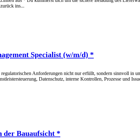
d:innen aus * Du kümmerst dich um die sichere Beladung des Lieferwag
zurück ins...
agement Specialist (w/m/d) *
gulatorischen Anforderungen nicht nur erfüllt, sondern sinnvoll in uns
leistersteuerung, Datenschutz, interne Kontrollen, Prozesse und Iss
n der Bauaufsicht *