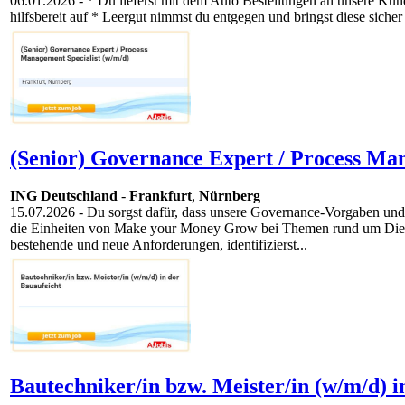
06.01.2026
- * Du lieferst mit dem Auto Bestellungen an unsere Kun
hilfsbereit auf * Leergut nimmst du entgegen und bringst diese sicher 
(Senior) Governance Expert / Process Man
ING Deutschland
-
Frankfurt
,
Nürnberg
15.07.2026
- Du sorgst dafür, dass unsere Governance-Vorgaben und re
die Einheiten von Make your Money Grow bei Themen rund um Dienst
bestehende und neue Anforderungen, identifizierst...
Bautechniker/in bzw. Meister/in (w/m/d) i