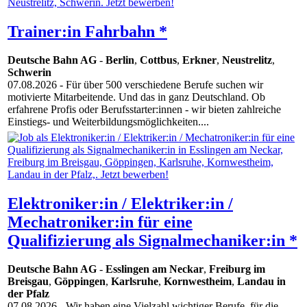
Trainer:in Fahrbahn *
Deutsche Bahn AG
-
Berlin
,
Cottbus
,
Erkner
,
Neustrelitz
,
Schwerin
07.08.2026
- Für über 500 verschiedene Berufe suchen wir
motivierte Mitarbeitende. Und das in ganz Deutschland. Ob
erfahrene Profis oder Berufsstarter:innen - wir bieten zahlreiche
Einstiegs- und Weiterbildungsmöglichkeiten....
Elektroniker:in / Elektriker:in /
Mechatroniker:in für eine
Qualifizierung als Signalmechaniker:in *
Deutsche Bahn AG
-
Esslingen am Neckar
,
Freiburg im
Breisgau
,
Göppingen
,
Karlsruhe
,
Kornwestheim
,
Landau in
der Pfalz
07.08.2026
- Wir haben eine Vielzahl wichtiger Berufe, für die