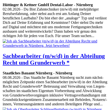
Hüttinger & Kettner GmbH Dental-Labor
-
Nürnberg
02.08.2026
- Du Bist Zahntechniker (m/w/d) mit mehrjähriger
Berufserfahrung, oder stehst auch erst am Anfang Deiner
beruflichen Laufbahn? Du bist eher der „analoge“ Typ und verlässt
Dich auf Deine Erfahrung und Kenntnisse? Oder stehst Du mehr
auf Digital und möchtest mit uns modernste Fertigungstechniken
ausbauen und weiterentwickeln? Dann haben wir genau den
richtigen Job für jeden von Euch. Für unser Team suchen...
Sachbearbeiter (m/w/d) in der Abteilung
Recht und Grunderwerb *
Staatliches Bauamt Nürnberg
-
Nürnberg
08.08.2026
- Das Staatliche Bauamt Nürnberg sucht zum nächst­
möglichen Zeitpunkt einen Sachbearbeiter (m/w/d) in der Abteilung
Recht und Grunderwerb* Betreuung und Verwaltung von Liegen­
schaften im staat­lichen Eigentum Vorbereitung und Abwicklung
von Grund­erwerbs­vorgängen inklusive Vertrags­ver­handlungen mit
Grund­stücks­eigentümern Zusammenarbeit mit Behörden, Notaren/-
innen, Vermessungs­ämtern und anderen Beteiligten Pflege und...