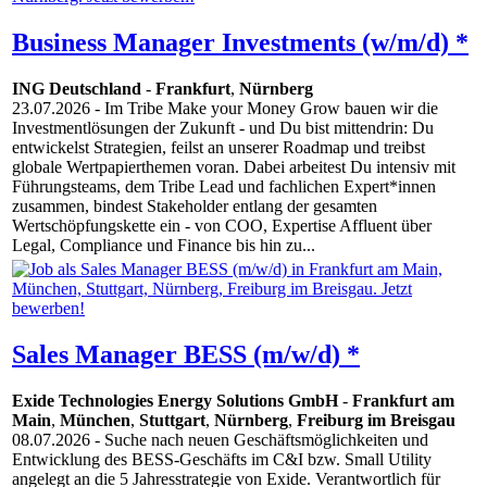
Business Manager Investments (w/m/d) *
ING Deutschland
-
Frankfurt
,
Nürnberg
23.07.2026
- Im Tribe Make your Money Grow bauen wir die
Investmentlösungen der Zukunft - und Du bist mittendrin: Du
entwickelst Strategien, feilst an unserer Roadmap und treibst
globale Wertpapierthemen voran. Dabei arbeitest Du intensiv mit
Führungsteams, dem Tribe Lead und fachlichen Expert*innen
zusammen, bindest Stakeholder entlang der gesamten
Wertschöpfungskette ein - von COO, Expertise Affluent über
Legal, Compliance und Finance bis hin zu...
Sales Manager BESS (m/w/d) *
Exide Technologies Energy Solutions GmbH
-
Frankfurt am
Main
,
München
,
Stuttgart
,
Nürnberg
,
Freiburg im Breisgau
08.07.2026
- Suche nach neuen Geschäftsmöglichkeiten und
Entwicklung des BESS-Geschäfts im C&I bzw. Small Utility
angelegt an die 5 Jahresstrategie von Exide. Verantwortlich für