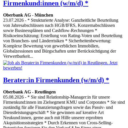
Firmenkund:innen (w/m/d) *
Oberbank AG
-
München
23.07.2026
- * Strukturierte Analyse: Ganzheitliche Beurteilung
von Jahresabschlüssen nach HGB/IFRS, Konzernabschlüssen
sowie Businessplänen und Cashflow-Rechnungen *
Risikoeinschätzung: Erstellung von Rating-Voten und Beurteilung
von Branchen- und Länderrisiken * Sicherheitenbewertung:
Komplexe Bewertung von gewerblichen Immobilien,
Globalzessionen und Bürgschaften unter Berücksichtigung der
Verwertbarkeit...
Berater:in Firmenkunden (w/m/d) *
Oberbank AG
-
Reutlingen
05.08.2026
- * Sie sind Relationship-Manager:in für unsere
Firmenkund:innen im Zielsegment KMU und Corporates * Sie sind
zuständig für alle Finanzierungsfragen sowie das Passiv- und
Dienstleistungsgeschäft * Sie gewinnen auf kreative Art
Neukund:innen, gerne auch mit Hilfe unserer erprobten
Akquisitionsstrategien * Durch Erkennen von Cross-Selling-
Potentialen forcieren Sie den Verkauf * Im Sinne einer...