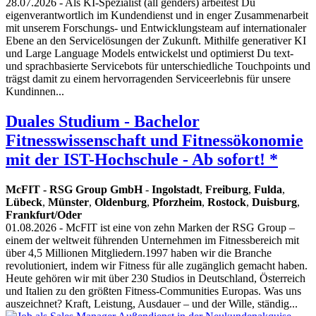
28.07.2026
- Als KI-Spezialist (all genders) arbeitest Du
eigenverantwortlich im Kundendienst und in enger Zusammenarbeit
mit unserem Forschungs- und Entwicklungsteam auf internationaler
Ebene an den Servicelösungen der Zukunft. Mithilfe generativer KI
und Large Language Models entwickelst und optimierst Du text-
und sprachbasierte Servicebots für unterschiedliche Touchpoints und
trägst damit zu einem hervorragenden Serviceerlebnis für unsere
Kundinnen...
Duales Studium - Bachelor
Fitnesswissenschaft und Fitnessökonomie
mit der IST-Hochschule - Ab sofort! *
McFIT - RSG Group GmbH
-
Ingolstadt
,
Freiburg
,
Fulda
,
Lübeck
,
Münster
,
Oldenburg
,
Pforzheim
,
Rostock
,
Duisburg
,
Frankfurt/Oder
01.08.2026
- McFIT ist eine von zehn Marken der RSG Group –
einem der weltweit führenden Unternehmen im Fitnessbereich mit
über 4,5 Millionen Mitgliedern.1997 haben wir die Branche
revolutioniert, indem wir Fitness für alle zugänglich gemacht haben.
Heute gehören wir mit über 230 Studios in Deutschland, Österreich
und Italien zu den größten Fitness-Communities Europas. Was uns
auszeichnet? Kraft, Leistung, Ausdauer – und der Wille, ständig...