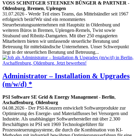
VOSS SCHNITGER STEENKEN BÜNGER & PARTNER
-
Oldenburg
,
Bremen
,
Uplengen
31.07.2026
- Werde Teil eines Teams, das Mittelständler seit 1967
erfolgreich berät!Wir sind ein renommiertes
Steuerberatungsunternehmen mit Hauptsitz in Oldenburg und
weiteren Büros in Bremen, Uplengen-Remels, Twist sowie
Stralsund und Ribnitz-Damgarten. Mit über 250 engagierten
Mitarbeitern bieten wir umfassende steuerliche Beratung und
Betreuung für mittelständische Unternehmen. Unser Schwerpunkt
liegt in der steuerlichen Beratung und Betreuung...
Administrator – Installation & Upgrades
(m/w/d) *
PSI Software SE Grid & Energy Management
-
Berlin
,
Aschaffenburg
,
Oldenburg
04.08.2026
- Der PSI-Konzern entwickelt Softwareprodukte zur
Optimierung des Energie- und Materialflusses bei Versorgern und
Industrie. Als unabhängiger Softwarehersteller mit über 2.300
Beschäftigten ist PSI seit 1969 Technologieführer für
Prozesssteuerungssysteme, die durch die Kombination von KI-
Methoden mit industriell bewährten Optimierungsverfahren für eine