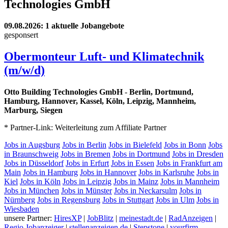
Technologies GmbH
09.08.2026
: 1 aktuelle Jobangebote
gesponsert
Obermonteur Luft- und Klimatechnik
(m/w/d)
Otto Building Technologies GmbH
-
Berlin, Dortmund,
Hamburg, Hannover, Kassel, Köln, Leipzig, Mannheim,
Marburg, Siegen
* Partner-Link: Weiterleitung zum Affiliate Partner
Jobs in Augsburg
Jobs in Berlin
Jobs in Bielefeld
Jobs in Bonn
Jobs
in Braunschweig
Jobs in Bremen
Jobs in Dortmund
Jobs in Dresden
Jobs in Düsseldorf
Jobs in Erfurt
Jobs in Essen
Jobs in Frankfurt am
Main
Jobs in Hamburg
Jobs in Hannover
Jobs in Karlsruhe
Jobs in
Kiel
Jobs in Köln
Jobs in Leipzig
Jobs in Mainz
Jobs in Mannheim
Jobs in München
Jobs in Münster
Jobs in Neckarsulm
Jobs in
Nürnberg
Jobs in Regensburg
Jobs in Stuttgart
Jobs in Ulm
Jobs in
Wiesbaden
unsere Partner:
HiresXP
|
JobBlitz
|
meinestadt.de
|
RadAnzeigen
|
Regio Jobanzeiger
|
stellenanzeigen.de
|
Stepstone
|
yourfirm