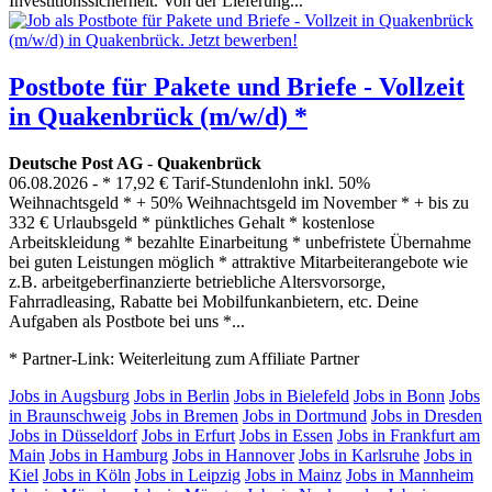
Investitionssicherheit. Von der Lieferung...
Postbote für Pakete und Briefe - Vollzeit
in Quakenbrück (m/w/d) *
Deutsche Post AG
-
Quakenbrück
06.08.2026
- * 17,92 € Tarif-Stundenlohn inkl. 50%
Weihnachtsgeld * + 50% Weihnachtsgeld im November * + bis zu
332 € Urlaubsgeld * pünktliches Gehalt * kostenlose
Arbeitskleidung * bezahlte Einarbeitung * unbefristete Übernahme
bei guten Leistungen möglich * attraktive Mitarbeiterangebote wie
z.B. arbeitgeberfinanzierte betriebliche Altersvorsorge,
Fahrradleasing, Rabatte bei Mobilfunkanbietern, etc. Deine
Aufgaben als Postbote bei uns *...
* Partner-Link: Weiterleitung zum Affiliate Partner
Jobs in Augsburg
Jobs in Berlin
Jobs in Bielefeld
Jobs in Bonn
Jobs
in Braunschweig
Jobs in Bremen
Jobs in Dortmund
Jobs in Dresden
Jobs in Düsseldorf
Jobs in Erfurt
Jobs in Essen
Jobs in Frankfurt am
Main
Jobs in Hamburg
Jobs in Hannover
Jobs in Karlsruhe
Jobs in
Kiel
Jobs in Köln
Jobs in Leipzig
Jobs in Mainz
Jobs in Mannheim