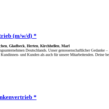
rieb (m/w/d) *
chen
,
Gladbeck
,
Herten
,
Kirchhellen
,
Marl
gsunternehmen Deutschlands. Unser genossenschaftlicher Gedanke – Du 
 Kundinnen- und Kunden als auch für unsere Mitarbeitenden. Deine beru
nkenvertrieb *