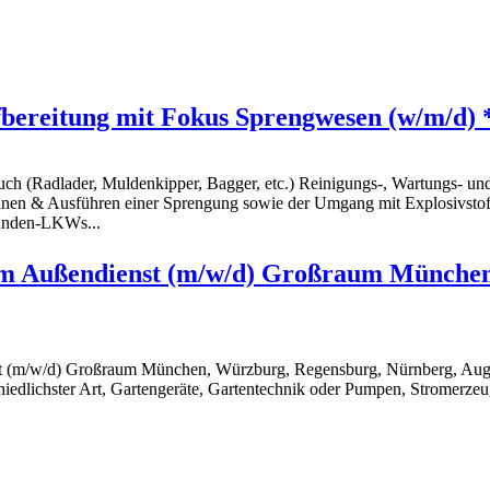
bereitung mit Fokus Sprengwesen (w/m/d) 
h (Radlader, Muldenkipper, Bagger, etc.) Reinigungs-, Wartungs- und
hnen & Ausführen einer Sprengung sowie der Umgang mit Explosivstof
unden-LKWs...
 im Außendienst (m/w/d) Großraum Münche
st (m/w/d) Großraum München, Würzburg, Regensburg, Nürnberg, Augs
iedlichster Art, Gartengeräte, Gartentechnik oder Pumpen, Stromerzeug