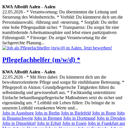
KWA Albstift Aalen
-
Aalen
22.05.2026
- * Verantwortung: Du übernimmst die Leitung und
Steuerung des Wohnbereichs. * Vorbild: Du kümmerst dich um die
Personalauswahl, -führung und -steuerung. * Sorgfalt: Du stellst
eine hohe Pflegequalität sicher. * Transparenz: Du sorgst für eine
teamfördernde Arbeitsatmosphäre und lebst einen partizipativen
Führungsstil. * Fürsorge: Du zeigst Verantwortung für die
fachgerechte Planung...
Pflegefachhelfer (m/w/d) *
KWA Albstift Aalen
-
Aalen
22.05.2026
- * Mit Herz dabei: Du kümmerst dich um die
bewohnerorientierte Pflege und sorgst für einfühlsame Betreuung. *
Pflegeprofi in Aktion: Grundpflegerische Tätigkeiten führst du
selbstständig und gewissenhaft aus. * Fachkundig unterstützen:
Einfache behandlungspflegerische Maßnahmen setzt du sicher und
eigenständig um. * Leitbild mit Leben füllen: Du bringst die in
unserem Leitbild verankerten Werte und...
Jobs in Augsburg
Jobs in Berlin
Jobs in Bielefeld
Jobs in Bonn
Jobs
in Braunschweig
Jobs in Bremen
Jobs in Dortmund
Jobs in Dresden
Jobs in Düsseldorf
Jobs in Erfurt
Jobs in Essen
Jobs in Frankfurt am