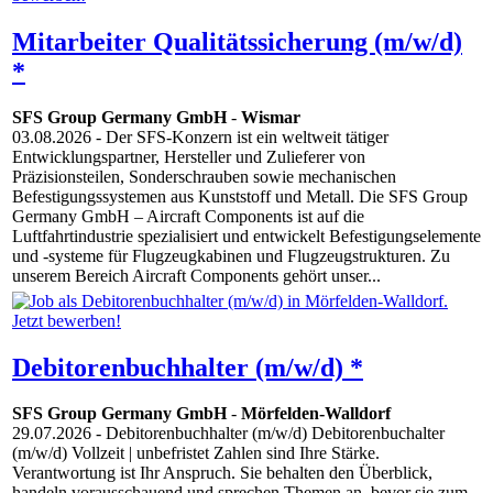
Mitarbeiter Qualitätssicherung (m/w/d)
*
SFS Group Germany GmbH
-
Wismar
03.08.2026
- Der SFS-Konzern ist ein weltweit tätiger
Entwicklungspartner, Hersteller und Zulieferer von
Präzisionsteilen, Sonderschrauben sowie mechanischen
Befestigungssystemen aus Kunststoff und Metall. Die SFS Group
Germany GmbH – Aircraft Components ist auf die
Luftfahrtindustrie spezialisiert und entwickelt Befestigungselemente
und -systeme für Flugzeugkabinen und Flugzeugstrukturen. Zu
unserem Bereich Aircraft Components gehört unser...
Debitorenbuchhalter (m/w/d) *
SFS Group Germany GmbH
-
Mörfelden-Walldorf
29.07.2026
- Debitorenbuchhalter (m/w/d) Debitorenbuchalter
(m/w/d) Vollzeit | unbefristet Zahlen sind Ihre Stärke.
Verantwortung ist Ihr Anspruch. Sie behalten den Überblick,
handeln vorausschauend und sprechen Themen an, bevor sie zum