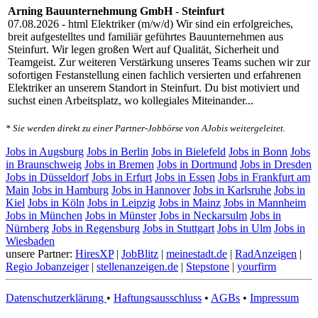
Arning Bauunternehmung GmbH
-
Steinfurt
07.08.2026
- html Elektriker (m/w/d) Wir sind ein erfolgreiches,
breit aufgestelltes und familiär geführtes Bauunternehmen aus
Steinfurt. Wir legen großen Wert auf Qualität, Sicherheit und
Teamgeist. Zur weiteren Verstärkung unseres Teams suchen wir zur
sofortigen Festanstellung einen fachlich versierten und erfahrenen
Elektriker an unserem Standort in Steinfurt. Du bist motiviert und
suchst einen Arbeitsplatz, wo kollegiales Miteinander...
* Sie werden direkt zu einer Partner-Jobbörse von AJobis weitergeleitet.
Jobs in Augsburg
Jobs in Berlin
Jobs in Bielefeld
Jobs in Bonn
Jobs
in Braunschweig
Jobs in Bremen
Jobs in Dortmund
Jobs in Dresden
Jobs in Düsseldorf
Jobs in Erfurt
Jobs in Essen
Jobs in Frankfurt am
Main
Jobs in Hamburg
Jobs in Hannover
Jobs in Karlsruhe
Jobs in
Kiel
Jobs in Köln
Jobs in Leipzig
Jobs in Mainz
Jobs in Mannheim
Jobs in München
Jobs in Münster
Jobs in Neckarsulm
Jobs in
Nürnberg
Jobs in Regensburg
Jobs in Stuttgart
Jobs in Ulm
Jobs in
Wiesbaden
unsere Partner:
HiresXP
|
JobBlitz
|
meinestadt.de
|
RadAnzeigen
|
Regio Jobanzeiger
|
stellenanzeigen.de
|
Stepstone
|
yourfirm
Datenschutzerklärung
•
Haftungsausschluss
•
AGBs
•
Impressum