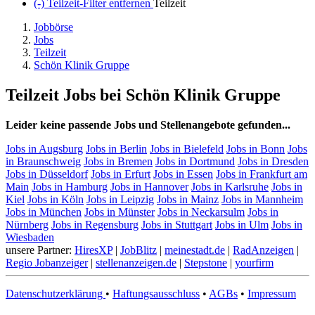
(-)
Teilzeit-Filter entfernen
Teilzeit
Jobbörse
Jobs
Teilzeit
Schön Klinik Gruppe
Teilzeit Jobs bei Schön Klinik Gruppe
Leider keine passende Jobs und Stellenangebote gefunden...
Jobs in Augsburg
Jobs in Berlin
Jobs in Bielefeld
Jobs in Bonn
Jobs
in Braunschweig
Jobs in Bremen
Jobs in Dortmund
Jobs in Dresden
Jobs in Düsseldorf
Jobs in Erfurt
Jobs in Essen
Jobs in Frankfurt am
Main
Jobs in Hamburg
Jobs in Hannover
Jobs in Karlsruhe
Jobs in
Kiel
Jobs in Köln
Jobs in Leipzig
Jobs in Mainz
Jobs in Mannheim
Jobs in München
Jobs in Münster
Jobs in Neckarsulm
Jobs in
Nürnberg
Jobs in Regensburg
Jobs in Stuttgart
Jobs in Ulm
Jobs in
Wiesbaden
unsere Partner:
HiresXP
|
JobBlitz
|
meinestadt.de
|
RadAnzeigen
|
Regio Jobanzeiger
|
stellenanzeigen.de
|
Stepstone
|
yourfirm
Datenschutzerklärung
•
Haftungsausschluss
•
AGBs
•
Impressum