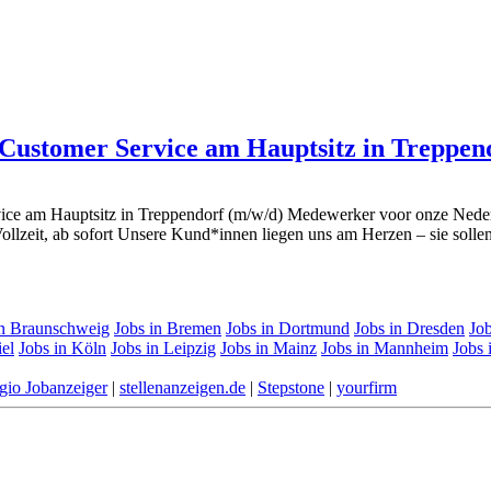
 Customer Service am Hauptsitz in Treppen
vice am Hauptsitz in Treppendorf (m/w/d) Medewerker voor onze Neder
ollzeit, ab sofort Unsere Kund*innen liegen uns am Herzen – sie sollen
in Braunschweig
Jobs in Bremen
Jobs in Dortmund
Jobs in Dresden
Job
iel
Jobs in Köln
Jobs in Leipzig
Jobs in Mainz
Jobs in Mannheim
Jobs
gio Jobanzeiger
|
stellenanzeigen.de
|
Stepstone
|
yourfirm