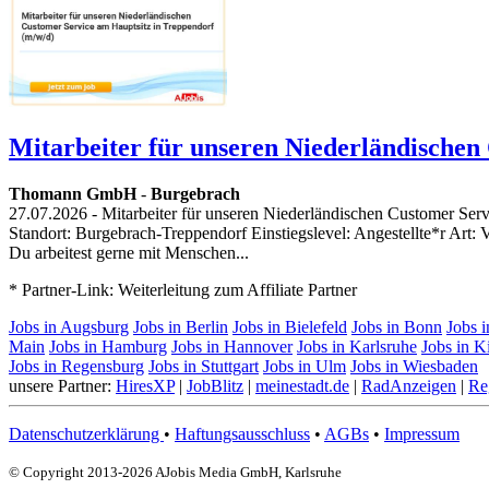
Mitarbeiter für unseren Niederländischen
Thomann GmbH
-
Burgebrach
27.07.2026
- Mitarbeiter für unseren Niederländischen Customer Ser
Standort: Burgebrach-Treppendorf Einstiegslevel: Angestellte*r Art: V
Du arbeitest gerne mit Menschen...
* Partner-Link: Weiterleitung zum Affiliate Partner
Jobs in Augsburg
Jobs in Berlin
Jobs in Bielefeld
Jobs in Bonn
Jobs 
Main
Jobs in Hamburg
Jobs in Hannover
Jobs in Karlsruhe
Jobs in K
Jobs in Regensburg
Jobs in Stuttgart
Jobs in Ulm
Jobs in Wiesbaden
unsere Partner:
HiresXP
|
JobBlitz
|
meinestadt.de
|
RadAnzeigen
|
Re
Datenschutzerklärung
•
Haftungsausschluss
•
AGBs
•
Impressum
© Copyright 2013-2026 AJobis Media GmbH, Karlsruhe