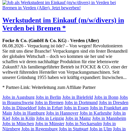
Werkstudent im Einkauf (m/w/divers) in
Verden bei Bremen *
Focke & Co. (GmbH & Co. KG)
-
Verden (Aller)
06.08.2026
- Verpackung ist öde? – Von wegen! Revolutionieren
Sie mit uns diese Branche! Verpackungen sind ein fester Bestandteil
der globalen Wirtschaft – doch wo kommen sie her und wie
schaffen wir deren nachhaltige Produktion für eine lebenswerte
Zukunft? Als familiengeführter Betrieb ist FOCKE & CO. einer der
weltweit führenden Hersteller von Verpackungsmaschinen. Seit
unserer Gründung 1955 haben wir kräftig expandiert: Inzwischen...
* Partner-Link: Weiterleitung zum Affiliate Partner
Jobs in Augsburg
Jobs in Berlin
Jobs in Bielefeld
Jobs in Bonn
Jobs
in Braunschweig
Jobs in Bremen
Jobs in Dortmund
Jobs in Dresden
Jobs in Düsseldorf
Jobs in Erfurt
Jobs in Essen
Jobs in Frankfurt am
Main
Jobs in Hamburg
Jobs in Hannover
Jobs in Karlsruhe
Jobs in
Kiel
Jobs in Köln
Jobs in Leipzig
Jobs in Mainz
Jobs in Mannheim
Jobs in München
Jobs in Münster
Jobs in Neckarsulm
Jobs in
Nürnberg
Jobs in Regensburg
Jobs in Stuttgart
Jobs in Ulm
Jobs in