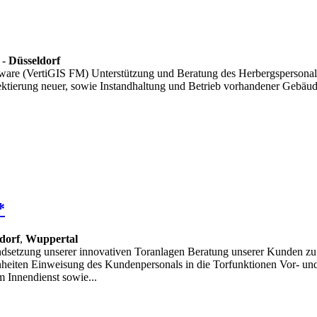
-
Düsseldorf
are (VertiGIS FM) Unterstützung und Beratung des Herbergspersonals
ektierung neuer, sowie Instandhaltung und Betrieb vorhandener Gebäud
*
dorf
,
Wuppertal
andsetzung unserer innovativen Toranlagen Beratung unserer Kunden 
eiten Einweisung des Kundenpersonals in die Torfunktionen Vor- und
 Innendienst sowie...