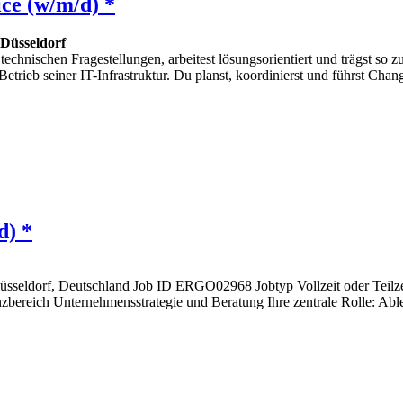
ce (w/m/d) *
Düsseldorf
technischen Fragestellungen, arbeitest lösungsorientiert und trägst so
trieb seiner IT-Infrastruktur. Du planst, koordinierst und führst Chan
d) *
 Düsseldorf, Deutschland Job ID ERGO02968 Jobtyp Vollzeit oder Te
bereich Unternehmensstrategie und Beratung Ihre zentrale Rolle: Ableit