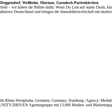
,
Deggendorf
,
Weilheim
,
Murnau
,
Garmisch-Partenkirchen
Vertrieb – wir haben die Bühne dafür. Wenn Du Lust auf starke Deals, 
talisieren Deutschland und bringen die Immobilienwirtschaft mit moder
 North Rhine-Westphalia, Germany; Germany; Hamburg | Agency: Mediabr
IVEN Agenturgruppe mit 13.000 Medien- und Marketingspezialist: