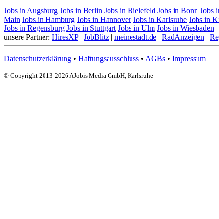
Jobs in Augsburg
Jobs in Berlin
Jobs in Bielefeld
Jobs in Bonn
Jobs 
Main
Jobs in Hamburg
Jobs in Hannover
Jobs in Karlsruhe
Jobs in K
Jobs in Regensburg
Jobs in Stuttgart
Jobs in Ulm
Jobs in Wiesbaden
unsere Partner:
HiresXP
|
JobBlitz
|
meinestadt.de
|
RadAnzeigen
|
Re
Datenschutzerklärung
•
Haftungsausschluss
•
AGBs
•
Impressum
© Copyright 2013-2026 AJobis Media GmbH, Karlsruhe