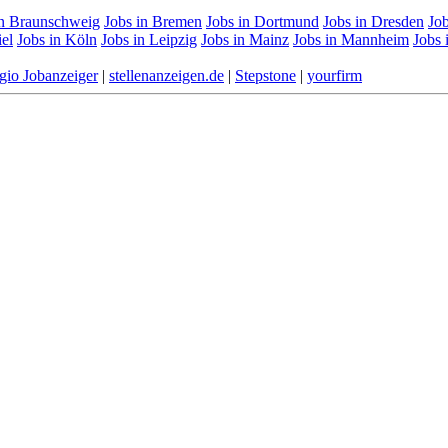
in Braunschweig
Jobs in Bremen
Jobs in Dortmund
Jobs in Dresden
Job
iel
Jobs in Köln
Jobs in Leipzig
Jobs in Mainz
Jobs in Mannheim
Jobs
gio Jobanzeiger
|
stellenanzeigen.de
|
Stepstone
|
yourfirm