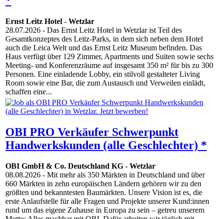
*
Ernst Leitz Hotel
-
Wetzlar
28.07.2026
- Das Ernst Leitz Hotel in Wetzlar ist Teil des
Gesamtkonzeptes des Leitz-Parks, in dem sich neben dem Hotel
auch die Leica Welt und das Ernst Leitz Museum befinden. Das
Haus verfügt über 129 Zimmer, Apartments und Suiten sowie sechs
Meeting- und Konferenzräume auf insgesamt 350 m² für bis zu 300
Personen. Eine einladende Lobby, ein stilvoll gestalteter Living
Room sowie eine Bar, die zum Austausch und Verweilen einlädt,
schaffen eine...
OBI PRO Verkäufer Schwerpunkt
Handwerkskunden (alle Geschlechter) *
OBI GmbH & Co. Deutschland KG
-
Wetzlar
08.08.2026
- Mit mehr als 350 Märkten in Deutschland und über
660 Märkten in zehn europäischen Ländern gehören wir zu den
größten und bekanntesten Baumärkten. Unsere Vision ist es, die
erste Anlaufstelle für alle Fragen und Projekte unserer Kund:innen
rund um das eigene Zuhause in Europa zu sein – getreu unserem
Motto: Alles machbar mit OBI. Dafür arbeiten wir täglich mit