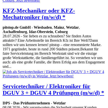
KFZ-Mechaniker oder KFZ-
Mechatroniker (m/w/d) *
pitstop.de GmbH
-
Wiesbaden
,
Mainz
,
Wetzlar
,
Aschaffenburg
,
Idar-Oberstein
,
Coburg
28.07.2026
- Sie lieben es zu schrauben? Sie finden Autos
attraktiv? Eine Arbeitsstelle im Bereich Kfz ist Ihre Welt?Dann
sollten wir uns kennen lernen! pitstop – eine renommierte Marke.
1971 gegründet, heute in rund 200 Städten präsent.Bekannt für
faire Serviceleistung im Bereich Werkstatt sind wir die einzige
große Werkstattkette, die familiengeführt ist. So verstehen wir uns
auch: als eine große Familie, die Ihren Erfolg aus dem Engagement
und...
Servicetechniker / Elektroniker für
DGUV 3 + DGUV 4 Prüfungen (m/w/d) *
DPS - Das Prüfunternehmen
-
Wetzlar
08.08.2026
- Wir verantworten die Sicherheit unserer Kunden.