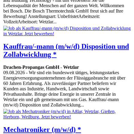
and Building Technology - mit uns verbessern Sie die
Lebensqualität der Menschen auf der ganzen Welt. Willkommen
bei Bosch. Die Bosch Thermotechnik GmbH freut sich auf Ihre
Bewerbung! Anstellungsart: UnbefristetArbeitszeit:
VollzeitArbeitsort: Wetzlar...
Kauffrau/-mann (m/w/d) Disposition und
Zollabwicklung *
Drachen-Propangas GmbH
-
Wetzlar
09.08.2026
- Wir sind ein bundesweit tätiges, leistungsstarkes
Energie­ver­sor­gungs­unter­nehmen der Flüssiggasbranche mit über
60 Jahren Erfahrung. Als zuverlässiger Partner beliefern wir
Kunden aus Industrie, Handwerk, Landwirtschaft so­wie
Privathaushalte. Bringe deine Energie in unserer Zentrale in
Wetzlar ein und gib gemeinsam mit uns Gas. Kauffrau/-mann
(m/w/d) Disposition und Zollabwicklung...
Mechatroniker (m/w/d) *