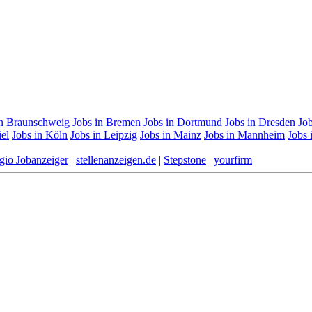
in Braunschweig
Jobs in Bremen
Jobs in Dortmund
Jobs in Dresden
Job
iel
Jobs in Köln
Jobs in Leipzig
Jobs in Mainz
Jobs in Mannheim
Jobs
gio Jobanzeiger
|
stellenanzeigen.de
|
Stepstone
|
yourfirm