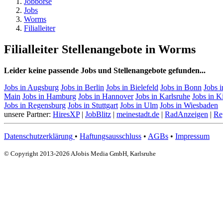
Jobbörse
Jobs
Worms
Filialleiter
Filialleiter Stellenangebote in Worms
Leider keine passende Jobs und Stellenangebote gefunden...
Jobs in Augsburg
Jobs in Berlin
Jobs in Bielefeld
Jobs in Bonn
Jobs 
Main
Jobs in Hamburg
Jobs in Hannover
Jobs in Karlsruhe
Jobs in K
Jobs in Regensburg
Jobs in Stuttgart
Jobs in Ulm
Jobs in Wiesbaden
unsere Partner:
HiresXP
|
JobBlitz
|
meinestadt.de
|
RadAnzeigen
|
Re
Datenschutzerklärung
•
Haftungsausschluss
•
AGBs
•
Impressum
© Copyright 2013-2026 AJobis Media GmbH, Karlsruhe