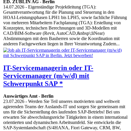
ED. ZÜBLIN AG
-
Berlin
14.07.2026
- Eigenständige Projektleitung (TGA):
Gesamtverantwortung für die Planung und Steuerung in den
HOAI-Leistungsphasen LPH1 bis LPH5, sowie fachliche Führung
von mehreren Mitarbeitern Fachplanung (TGA): Erstellung von
Konzepten, technischen Berechnungen und 3D-Modellen mit
CAD/BIM-Software (Revit, AutoCAD,&nbsp\;liNear)
Abstimmungen mit dem Bauherren sowie die Koordination mit
anderen Fachgewerken liegen in Ihrer Verantwortung Zudem...
IT-Servicemanagerin oder IT-
Servicemanager (m/w/d) mit
Schwerpunkt SAP *
Auswärtiges Amt
-
Berlin
23.07.2026
- Werden Sie Teil unseres motivierten und weltweit
agierenden Teams der Auslands-IT und sorgen Sie gemeinsam mit
uns für die Sicherstellung des laufenden SAP-Betriebs! Bei uns
erwarten Sie abwechslungsreiche Tätigkeiten in einem international
orientierten und dynamischen Arbeitsumfeld. Sie entwickeln die
SAP-Systemlandschaft (S/4HANA, Fiori Gateway, CRM, BW,