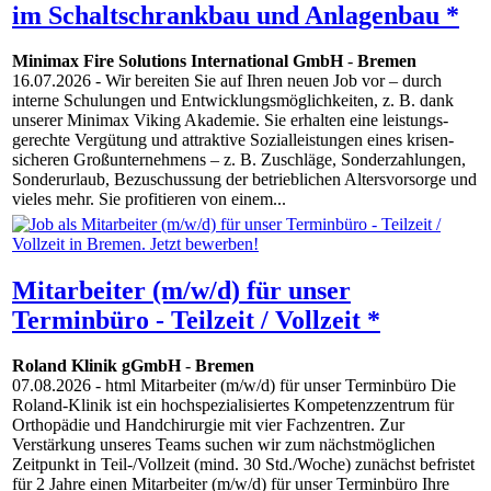
im Schaltschrankbau und Anlagenbau *
Minimax Fire Solutions International GmbH
-
Bremen
16.07.2026
- Wir bereiten Sie auf Ihren neuen Job vor – durch
interne Schulungen und Entwicklungs­möglich­keiten, z. B. dank
unserer Minimax Viking Akademie. Sie erhalten eine leistungs­
gerechte Vergütung und attraktive Sozial­leistungen eines krisen­
sicheren Groß­unternehmens – z. B. Zuschläge, Sonder­zahlungen,
Sonder­urlaub, Bezu­schussung der betrieb­lichen Alters­vorsorge und
vieles mehr. Sie profitieren von einem...
Mitarbeiter (m/w/d) für unser
Terminbüro - Teilzeit / Vollzeit *
Roland Klinik gGmbH
-
Bremen
07.08.2026
- html Mitarbeiter (m/w/d) für unser Terminbüro Die
Roland-Klinik ist ein hochspezialisiertes Kompetenzzentrum für
Orthopädie und Handchirurgie mit vier Fachzentren. Zur
Verstärkung unseres Teams suchen wir zum nächstmöglichen
Zeitpunkt in Teil-/Vollzeit (mind. 30 Std./Woche) zunächst befristet
für 2 Jahre einen Mitarbeiter (m/w/d) für unser Terminbüro Ihre