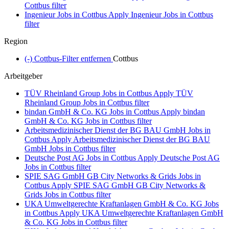
Cottbus filter
Ingenieur Jobs in Cottbus
Apply Ingenieur Jobs in Cottbus
filter
Region
(-)
Cottbus-Filter entfernen
Cottbus
Arbeitgeber
TÜV Rheinland Group Jobs in Cottbus
Apply TÜV
Rheinland Group Jobs in Cottbus filter
bindan GmbH & Co. KG Jobs in Cottbus
Apply bindan
GmbH & Co. KG Jobs in Cottbus filter
Arbeitsmedizinischer Dienst der BG BAU GmbH Jobs in
Cottbus
Apply Arbeitsmedizinischer Dienst der BG BAU
GmbH Jobs in Cottbus filter
Deutsche Post AG Jobs in Cottbus
Apply Deutsche Post AG
Jobs in Cottbus filter
SPIE SAG GmbH GB City Networks & Grids Jobs in
Cottbus
Apply SPIE SAG GmbH GB City Networks &
Grids Jobs in Cottbus filter
UKA Umweltgerechte Kraftanlagen GmbH & Co. KG Jobs
in Cottbus
Apply UKA Umweltgerechte Kraftanlagen GmbH
& Co. KG Jobs in Cottbus filter