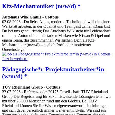
Kfz-Mechatroniker (m/w/d) *
Autohaus Wilk GmbH
-
Cottbus
02.08.2026
- Du liebst Autos, moderne Technik und willst in einer
Werkstatt arbeiten, in der Qualität und Teamgeist zählen?Dann bist
Du bei uns genau richtig.Das Autohaus Wilk steht für Leidenschaft
rund ums Automobil – mit starken Marken wie Nissan & Opel und
einem Team, das zusammenhält.Wir suchen Dich als Kfz-
Mechatroniker (m/w/d) – egal ob Profi oder motivierter
Quereinsteiger....
Pädagogische*r Projektmitarbeiter*in
(w/m/d) *
TÜV Rheinland Group
-
Cottbus
23.07.2026
- Referenzcode: 20175 Gesellschaft: TÜV Rheinland
Group Die Begeisterung für zukunftsweisende Lösungen teilen wir
mit über 28.000 Menschen rund um den Globus. Bei TÜV
Rheinland können Sie Ihr Wissen eigenverantwortlich einbringen
und sich dabei persönlich immer weiter entwickeln. Wir sind ein
Team aus hochqualifizierten Expertinnen und Experten, die sich