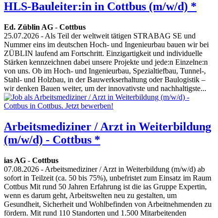
HLS-Bauleiter:in in Cottbus (m/w/d) *
Ed. Züblin AG
-
Cottbus
25.07.2026
- Als Teil der weltweit tätigen STRABAG SE und
Nummer eins im deutschen Hoch- und Ingenieurbau bauen wir bei
ZÜBLIN laufend am Fortschritt. Einzigartigkeit und individuelle
Stärken kennzeichnen dabei unsere Projekte und jede:n Einzelne:n
von uns. Ob im Hoch- und Ingenieurbau, Spezialtiefbau, Tunnel-,
Stahl- und Holzbau, in der Bauwerkserhaltung oder Baulogistik –
wir denken Bauen weiter, um der innovativste und nachhaltigste...
Arbeitsmediziner / Arzt in Weiterbildung
(m/w/d) - Cottbus *
ias AG
-
Cottbus
07.08.2026
- Arbeitsmediziner / Arzt in Weiterbildung (m/w/d) ab
sofort in Teilzeit (ca. 50 bis 75%), unbefristet zum Einsatz im Raum
Cottbus Mit rund 50 Jahren Erfahrung ist die ias Gruppe Expertin,
wenn es darum geht, Arbeitswelten neu zu gestalten, um
Gesundheit, Sicherheit und Wohlbefinden von Arbeitnehmenden zu
fördern. Mit rund 110 Standorten und 1.500 Mitarbeitenden