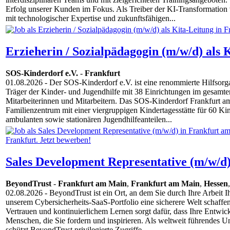
Erfolg unserer Kunden im Fokus. Als Treiber der KI-Transformation
mit technologischer Expertise und zukunftsfähigen...
Erzieherin / Sozialpädagogin (m/w/d) als 
SOS-Kinderdorf e.V.
-
Frankfurt
01.08.2026
- Der SOS-Kinderdorf e.V. ist eine renommierte Hilfsorga
Träger der Kinder- und Jugendhilfe mit 38 Einrichtungen im gesamt
Mitarbeiterinnen und Mitarbeitern. Das SOS-Kinderdorf Frankfurt am
Familienzentrum mit einer viergruppigen Kindertagesstätte für 60 Kin
ambulanten sowie stationären Jugendhilfeanteilen...
Sales Development Representative (m/w/d)
BeyondTrust
-
Frankfurt am Main
,
Frankfurt am Main
,
Hessen
02.08.2026
- BeyondTrust ist ein Ort, an dem Sie durch Ihre Arbeit I
unserem Cybersicherheits-SaaS-Portfolio eine sicherere Welt schaffen.
Vertrauen und kontinuierlichem Lernen sorgt dafür, dass Ihre Entwi
Menschen, die Sie fordern und inspirieren. Als weltweit führendes Un
schützt BeyondTrust privilegierte Zugriffe...