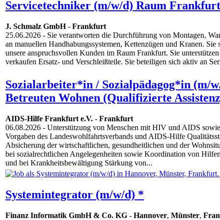
Servicetechniker (m/w/d) Raum Frankfurt
J. Schmalz GmbH
-
Frankfurt
25.06.2026
- Sie verantworten die Durchführung von Montagen, Wa
an manuellen Handhabungssystemen, Kettenzügen und Kranen. Sie s
unsere anspruchsvollen Kunden im Raum Frankfurt. Sie unterstützen 
verkaufen Ersatz- und Verschleißteile. Sie beteiligen sich aktiv an Ser
Sozialarbeiter*in / Sozialpädagog*in (m/
Betreuten Wohnen (Qualifizierte Assistenz
AIDS-Hilfe Frankfurt e.V.
-
Frankfurt
06.08.2026
- Unterstützung von Menschen mit HIV und AIDS sowie 
Vorgaben des Landeswohlfahrtsverbands und AIDS-Hilfe Qualitätssta
Absicherung der wirtschaftlichen, gesundheitlichen und der Wohnsitu
bei sozialrechtlichen Angelegenheiten sowie Koordination von Hilfe
und bei Krankheitsbewältigung Stärkung von...
Systemintegrator (m/w/d) *
Finanz Informatik GmbH & Co. KG
-
Hannover
,
Münster
,
Fran