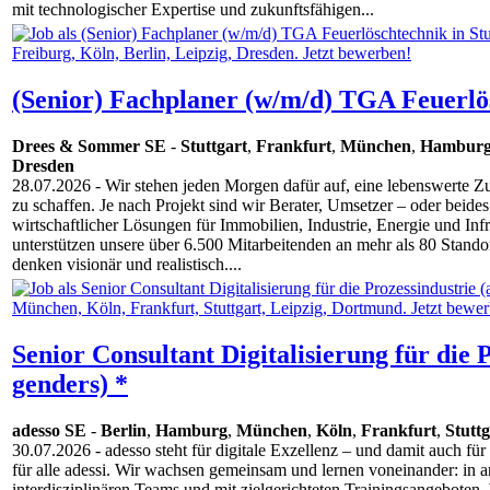
mit technologischer Expertise und zukunftsfähigen...
(Senior) Fachplaner (w/m/d) TGA Feuerlö
Drees & Sommer SE
-
Stuttgart
,
Frankfurt
,
München
,
Hambur
Dresden
28.07.2026
- Wir stehen jeden Morgen dafür auf, eine lebenswerte Z
zu schaffen. Je nach Projekt sind wir Berater, Umsetzer – oder beides
wirtschaftlicher Lösungen für Immobilien, Industrie, Energie und Infr
unterstützen unsere über 6.500 Mitarbeitenden an mehr als 80 Stand
denken visionär und realistisch....
Senior Consultant Digitalisierung für die P
genders) *
adesso SE
-
Berlin
,
Hamburg
,
München
,
Köln
,
Frankfurt
,
Stuttg
30.07.2026
- adesso steht für digitale Exzellenz – und damit auch fü
für alle adessi. Wir wachsen gemeinsam und lernen voneinander: in a
interdisziplinären Teams und mit zielgerichteten Trainingsangeboten