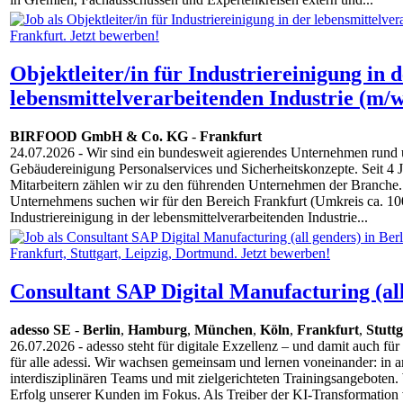
Objektleiter/in für Industriereinigung in 
lebensmittelverarbeitenden Industrie (m/w
BIRFOOD GmbH & Co. KG
-
Frankfurt
24.07.2026
- Wir sind ein bundesweit agierendes Unternehmen rund u
Gebäudereinigung Personalservices und Sicherheitskonzepte. Seit 4 
Mitarbeitern zählen wir zu den führenden Unternehmen der Branche.
Unternehmens suchen wir für den Bereich Frankfurt (Umkreis ca. 100 
Industriereinigung in der lebensmittelverarbeitenden Industrie...
Consultant SAP Digital Manufacturing (all
adesso SE
-
Berlin
,
Hamburg
,
München
,
Köln
,
Frankfurt
,
Stuttg
26.07.2026
- adesso steht für digitale Exzellenz – und damit auch fü
für alle adessi. Wir wachsen gemeinsam und lernen voneinander: in a
interdisziplinären Teams und mit zielgerichteten Trainingsangeboten
Erfolg unserer Kunden im Fokus. Als Treiber der KI-Transformation