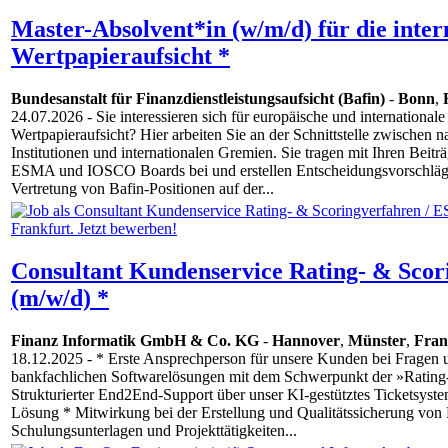
Master-Absolvent*in (w/m/d) für die inter
Wertpapieraufsicht *
Bundesanstalt für Finanzdienstleistungsaufsicht (Bafin)
-
Bonn
,
24.07.2026
- Sie interessieren sich für europäische und international
Wertpapieraufsicht? Hier arbeiten Sie an der Schnittstelle zwischen n
Institutionen und internationalen Gremien. Sie tragen mit Ihren Beit
ESMA und IOSCO Boards bei und erstellen Entscheidungsvorschläge 
Vertretung von Bafin-Positionen auf der...
Consultant Kundenservice Rating- & Scor
(m/w/d) *
Finanz Informatik GmbH & Co. KG
-
Hannover
,
Münster
,
Fran
18.12.2025
- * Erste Ansprechperson für unsere Kunden bei Fragen
bankfachlichen Softwarelösungen mit dem Schwerpunkt der »Rating
Strukturierter End2End-Support über unser KI-gestütztes Ticketsyste
Lösung * Mitwirkung bei der Erstellung und Qualitätssicherung vo
Schulungsunterlagen und Projekttätigkeiten...