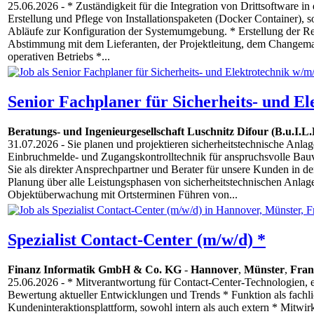
25.06.2026
- * Zuständigkeit für die Integration von Drittsoftware i
Erstellung und Pflege von Installationspaketen (Docker Container), 
Abläufe zur Konfiguration der Systemumgebung. * Erstellung der Re
Abstimmung mit dem Lieferanten, der Projektleitung, dem Changem
operativen Betriebs *...
Senior Fachplaner für Sicherheits- und El
Beratungs- und Ingenieurgesellschaft Luschnitz Difour (B.u.I.
31.07.2026
- Sie planen und projektieren sicherheitstechnische Anl
Einbruchmelde- und Zugangskontrolltechnik für anspruchsvolle Bau
Sie als direkter Ansprechpartner und Berater für unsere Kunden in de
Planung über alle Leistungsphasen von sicherheitstechnischen Anla
Objektüberwachung mit Ortsterminen Führen von...
Spezialist Contact-Center (m/w/d) *
Finanz Informatik GmbH & Co. KG
-
Hannover
,
Münster
,
Fran
25.06.2026
- * Mitverantwortung für Contact-Center-Technologien, 
Bewertung aktueller Entwicklungen und Trends * Funktion als fachl
Kundeninteraktionsplattform, sowohl intern als auch extern * Mitwirk