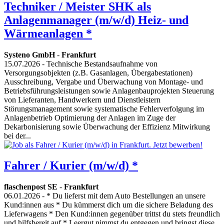
Techniker / Meister SHK als
Anlagenmanager (m/w/d) Heiz- und
Wärmeanlagen *
Systeno GmbH
-
Frankfurt
15.07.2026
- Technische Bestandsaufnahme von
Versorgungsobjekten (z.B. Gasanlagen, Übergabestationen)
Ausschreibung, Vergabe und Überwachung von Montage- und
Betriebsführungsleistungen sowie Anlagenbauprojekten Steuerung
von Lieferanten, Handwerkern und Dienstleistern
Störungsmanagement sowie systematische Fehlerverfolgung im
Anlagenbetrieb Optimierung der Anlagen im Zuge der
Dekarbonisierung sowie Überwachung der Effizienz Mitwirkung
bei der...
Fahrer / Kurier (m/w/d) *
flaschenpost SE
-
Frankfurt
06.01.2026
- * Du lieferst mit dem Auto Bestellungen an unsere
Kund:innen aus * Du kümmerst dich um die sichere Beladung des
Lieferwagens * Den Kund:innen gegenüber trittst du stets freundlich
und hilfsbereit auf * Leergut nimmst du entgegen und bringst diese