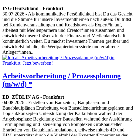
ING Deutschland
-
Frankfurt
30.07.2026
- Als kommunikative Persönlichkeit bist Du das Gesicht
und die Stimme für unsere Investmentthemen nach außen: Du trittst
bei Kundenveranstaltungen und Roadshows als Expert*in auf,
arbeitest mit Medienpartnern und Creator*innen zusammen und
entwickelst unsere Präsenz in der Finanz- und Medienlandschaft
kontinuierlich weiter. Du machst Investment-Themen greifbar und
entwickelst Inhalte, die Wertpapierinteressierte und erfahrene
Anleger*innen...
Arbeitsvorbereitung / Prozessplanung
(m/w/d) *
ED. ZÜBLIN AG
-
Frankfurt
04.08.2026
- Erstellen von Bauzeiten-, Bauphasen- und
Bauablaufplänen Erarbeitung von Baustelleneinrichtungsplänen und
Logistikkonzepten Unterstützung der Kalkulation während der
Angebotsphase Begleitung der Baustellen während der Ausführung
Terminplanung und -steuerung von komplexen Großbaustellen
Erarbeiten von Bauablaufsimulationen, teilweise mittels 4D und
BIM, unterstützt durch die Vielzahl der Experten/Expertinnen des