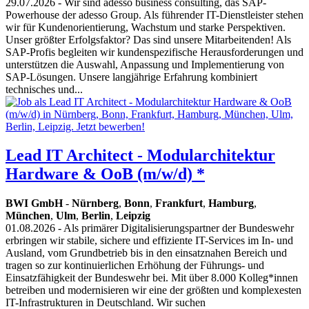
29.07.2026
- Wir sind adesso business consulting, das SAP-
Powerhouse der adesso Group. Als führender IT-Dienstleister stehen
wir für Kundenorientierung, Wachstum und starke Perspektiven.
Unser größter Erfolgsfaktor? Das sind unsere Mitarbeitenden! Als
SAP-Profis begleiten wir kundenspezifische Herausforderungen und
unterstützen die Auswahl, Anpassung und Implementierung von
SAP-Lösungen. Unsere langjährige Erfahrung kombiniert
technisches und...
Lead IT Architect - Modularchitektur
Hardware & OoB (m/w/d) *
BWI GmbH
-
Nürnberg
,
Bonn
,
Frankfurt
,
Hamburg
,
München
,
Ulm
,
Berlin
,
Leipzig
01.08.2026
- Als primärer Digitalisierungspartner der Bundeswehr
erbringen wir stabile, sichere und effiziente IT-Services im In- und
Ausland, vom Grundbetrieb bis in den einsatznahen Bereich und
tragen so zur kontinuierlichen Erhöhung der Führungs- und
Einsatzfähigkeit der Bundeswehr bei. Mit über 8.000 Kolleg*innen
betreiben und modernisieren wir eine der größten und komplexesten
IT-Infrastrukturen in Deutschland. Wir suchen