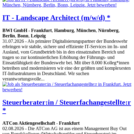
IT - Landscape Architect (m/w/d) *
BWI GmbH
-
Frankfurt
,
Hamburg
,
München
,
Nürnberg
,
Berlin
,
Bonn
,
Leipzig
31.07.2026
- Als primärer Digitalisierungspartner der Bundeswehr
erbringen wir stabile, sichere und effiziente IT-Services im In- und
Ausland, vom Grundbetrieb bis in den einsatznahen Bereich und
tragen so zur kontinuierlichen Erhöhung der Führungs- und
Einsatzfähigkeit der Bundeswehr bei. Mit über 8.000 Kolleg*innen
betreiben und modernisieren wir eine der größten und komplexesten
IT-Infrastrukturen in Deutschland. Wir suchen
verantwortungsvolle...
Steuerberater:in / Steuerfachangestellte:r
*
ATCon Aktiengesellschaft
-
Frankfurt
02.08.2026
- Die ATCon AG ist aus einem Management Buy Out
von Berufskollegen (Wirtschaftsprüfer und Steuerberater) im