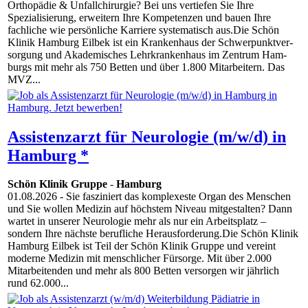
Orthopädie & Unfallchirurgie? Bei uns vertiefen Sie Ihre
Spezialisierung, erweitern Ihre Kompetenzen und bauen Ihre
fachliche wie persönliche Karriere systematisch aus.Die Schön
Klinik Hamburg Eilbek ist ein Kran­ken­haus der Schwer­punkt­ver­
sor­gung und Akademisches Lehr­kran­ken­haus im Zen­trum Ham­
burgs mit mehr als 750 Bet­ten und über 1.800 Mit­ar­bei­tern. Das
MVZ...
Assistenzarzt für Neurologie (m/w/d) in
Hamburg *
Schön Klinik Gruppe
-
Hamburg
01.08.2026
- Sie fasziniert das komplexeste Organ des Menschen
und Sie wollen Medizin auf höchstem Niveau mitgestalten? Dann
wartet in unserer Neurologie mehr als nur ein Arbeitsplatz –
sondern Ihre nächste berufliche Herausforderung.Die Schön Klinik
Hamburg Eilbek ist Teil der Schön Klinik Gruppe und vereint
moderne Medizin mit menschlicher Fürsorge. Mit über 2.000
Mitarbeitenden und mehr als 800 Betten versorgen wir jährlich
rund 62.000...