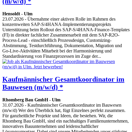
(m/w/d) *
Hensoldt
-
Ulm
23.07.2026
- Übernahme einer aktiven Rolle im Rahmen des
konzernweiten SAP-S/4HANA-Implementierungsprojekts
Unterstützung beim Rollout des SAP-S/4HANA-Finance-Templates
(FI) in direkter fachlicher Zusammenarbeit mit dem SAP-R2O-
Process-Lead - einschließlich Prozessdesign, Customizing-
Abstimmung, Testdurchführung, Dokumentation, Migration und
Go-Live-Aktivitäten Mitarbeit bei der Harmonisierung und
Standardisierung von Finanzprozessen im Zuge der...
Kaufmännischer Gesamtkoordinator im
Bauwesen (m/w/d) *
Rhomberg Bau GmbH
-
Ulm
31.07.2026
- Kaufmännischer Gesamtkoordinator im Bauwesen
(m/w/d) Wer den Überblick hat, fügt Einzelnes perfekt zusammen.
Für ganzheitliche Projekte und Ideen, die bestehen. Wir, die
Rhomberg Bau GmbH, sind ein nachhaltiges Familienunternehmen,
innovatives Bauunternehmen und leidenschaftlicher
Lösungsumsetzer. Dabei sind unsere Mitarbeitenden unser stärkstes