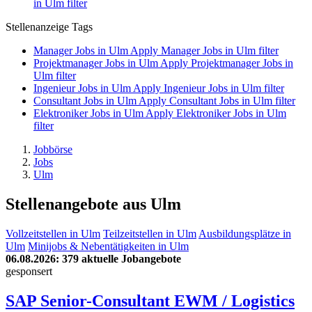
in Ulm filter
Stellenanzeige Tags
Manager Jobs in Ulm
Apply Manager Jobs in Ulm filter
Projektmanager Jobs in Ulm
Apply Projektmanager Jobs in
Ulm filter
Ingenieur Jobs in Ulm
Apply Ingenieur Jobs in Ulm filter
Consultant Jobs in Ulm
Apply Consultant Jobs in Ulm filter
Elektroniker Jobs in Ulm
Apply Elektroniker Jobs in Ulm
filter
Jobbörse
Jobs
Ulm
Stellenangebote aus Ulm
Vollzeitstellen in Ulm
Teilzeitstellen in Ulm
Ausbildungsplätze in
Ulm
Minijobs & Nebentätigkeiten in Ulm
06.08.2026
: 379 aktuelle Jobangebote
gesponsert
SAP Senior-Consultant EWM / Logistics