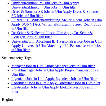
Universitätsklinikum Ulm Jobs in Ulm
Apply
Universitätsklinikum Ulm Jobs in Ulm filter
Drees & Sommer SE Jobs in Ulm
Apply Drees & Sommer
SE Jobs in Ulm filter
SONNTAG. Wirtschaftsprüfung. Steuer. Recht. Jobs in Ulm
Apply SONNTAG. Wirtschaftsprüfung. Steuer. Recht. Jobs
in Ulm filter
Dr. Schur & Kollegen Jobs in Ulm
Apply Dr. Schur &
Kollegen Jobs in Ulm filter
Universität Ulm Abteilung III-1 Personalservice Jobs in Ulm
Apply Universität Ulm Abteilung III-1 Personalservice Jobs
in Ulm filter
Stellenanzeige Tags
Manager Jobs in Ulm
Apply Manager Jobs in Ulm filter
Projektmanager Jobs in Ulm
Apply Projektmanager Jobs in
Ulm filter
Ingenieur Jobs in Ulm
Apply Ingenieur Jobs in Ulm filter
Consultant Jobs in Ulm
Apply Consultant Jobs in Ulm filter
Elektroniker Jobs in Ulm
Apply Elektroniker Jobs in Ulm
filter
Region