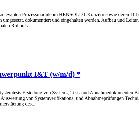
tragsrelevanten Prozessmodule im HENSOLDT-Konzern sowie deren IT-basi
ben umgesetzt, dokumentiert und eingehalten werden. Aufbau und Leit
alen Rollouts...
hwerpunkt I&T (w/m/d) *
Systemtests Erstellung von System-, Test- und Abnahmedokumenten B
d Auswertung von Systemverifikations- und Abnahmeprüfungen Techni
terstützung des...