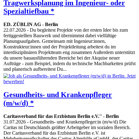
Tragwerksplanung im Ingenieur- oder
Spezialtiefbau *
ED. ZÜBLIN AG
-
Berlin
22.07.2026
- Du begleitest Projekte von der ersten Idee bis zum
fertiggestellten Bauwerk und übernimmst dabei vielfältige
Planungsaufgaben. Gemeinsam mit Ingenieur:innen,
Konstrukteur:innen und der Projektleitung arbeitest du im
interdisziplinären Projektteam eng zusammen Außerdem unterstützt
du unsere bauausführenden Bereiche bei der Akquise neuer
Aufträge - zum Beispiel, indem du technische Machbarkeiten prüfst
und planerisch aufbereitest Du...
Gesundheits- und Krankenpfleger
(m/w/d) *
Caritasverband für das Erzbistum Berlin e.V.''
-
Berlin
31.07.2026
- Gesundheits- und Krankenpfleger:in (m/w/d) Die
Caritas ist Deutschlands größter Arbeitgeber im sozialen Bereich.
Der Caritasverband für das Erzbistum Berlin e.V. ist
Mehrheitsgesellschafter der Caritas Altenhilfe gGmbH, der Caritas