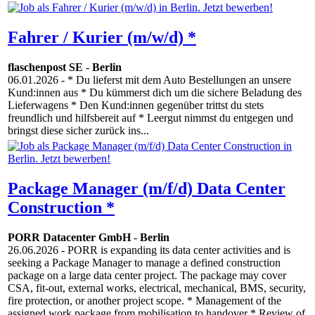
Fahrer / Kurier (m/w/d) *
flaschenpost SE
-
Berlin
06.01.2026
- * Du lieferst mit dem Auto Bestellungen an unsere
Kund:innen aus * Du kümmerst dich um die sichere Beladung des
Lieferwagens * Den Kund:innen gegenüber trittst du stets
freundlich und hilfsbereit auf * Leergut nimmst du entgegen und
bringst diese sicher zurück ins...
Package Manager (m/f/d) Data Center
Construction *
PORR Datacenter GmbH
-
Berlin
26.06.2026
- PORR is expanding its data center activities and is
seeking a Package Manager to manage a defined construction
package on a large data center project. The package may cover
CSA, fit-out, external works, electrical, mechanical, BMS, security,
fire protection, or another project scope. * Management of the
assigned work package from mobilisation to handover * Review of