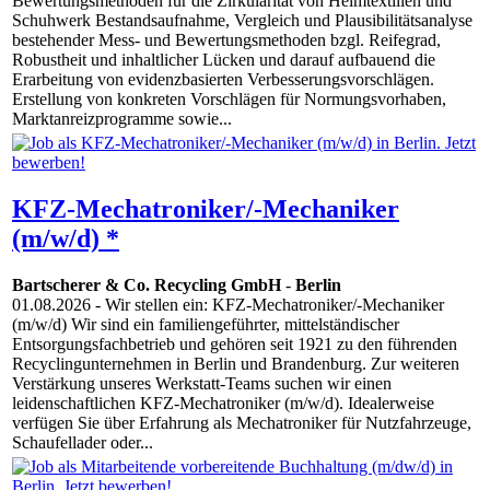
Bewertungsmethoden für die Zirkularität von Heimtextilien und
Schuhwerk Bestandsaufnahme, Vergleich und Plausibilitätsanalyse
bestehender Mess- und Bewertungsmethoden bzgl. Reifegrad,
Robustheit und inhaltlicher Lücken und darauf aufbauend die
Erarbeitung von evidenzbasierten Verbesserungsvorschlägen.
Erstellung von konkreten Vorschlägen für Normungsvorhaben,
Marktanreizprogramme sowie...
KFZ-Mechatroniker/-Mechaniker
(m/w/d) *
Bartscherer & Co. Recycling GmbH
-
Berlin
01.08.2026
- Wir stellen ein: KFZ-Mechatroniker/-Mechaniker
(m/w/d) Wir sind ein familiengeführter, mittelständischer
Entsorgungsfachbetrieb und gehören seit 1921 zu den führenden
Recyclingunternehmen in Berlin und Brandenburg. Zur weiteren
Verstärkung unseres Werkstatt-Teams suchen wir einen
leidenschaftlichen KFZ-Mechatroniker (m/w/d). Idealerweise
verfügen Sie über Erfahrung als Mechatroniker für Nutzfahrzeuge,
Schaufellader oder...