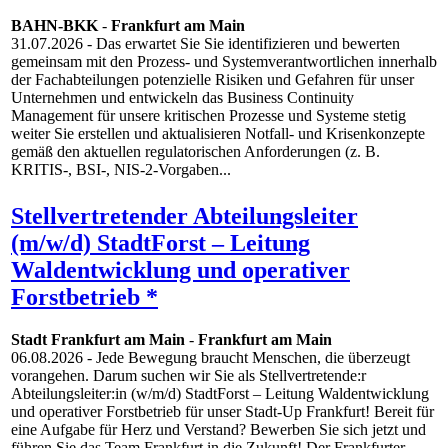
BAHN-BKK
-
Frankfurt am Main
31.07.2026
- Das erwartet Sie Sie identifizieren und bewerten
gemeinsam mit den Prozess- und Systemverantwortlichen innerhalb
der Fachabteilungen potenzielle Risiken und Gefahren für unser
Unternehmen und entwickeln das Business Continuity
Management für unsere kritischen Prozesse und Systeme stetig
weiter Sie erstellen und aktualisieren Notfall- und Krisenkonzepte
gemäß den aktuellen regulatorischen Anforderungen (z. B.
KRITIS-, BSI-, NIS-2-Vorgaben...
Stellvertretender Abteilungsleiter
(m/w/d) StadtForst – Leitung
Waldentwicklung und operativer
Forstbetrieb *
Stadt Frankfurt am Main
-
Frankfurt am Main
06.08.2026
- Jede Bewegung braucht Menschen, die überzeugt
vorangehen. Darum suchen wir Sie als Stellvertretende:r
Abteilungsleiter:in (w/m/d) StadtForst – Leitung Waldentwicklung
und operativer Forstbetrieb für unser Stadt-Up Frankfurt! Bereit für
eine Aufgabe für Herz und Verstand? Bewerben Sie sich jetzt und
führen Sie das Team Frankfurt in die Zukunft! Der Frankfurter