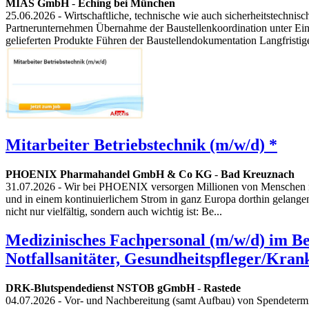
MIAS GmbH
-
Eching bei München
25.06.2026
- Wirtschaftliche, technische wie auch sicherheitstechn
Partnerunternehmen Übernahme der Baustellenkoordination unter Ei
gelieferten Produkte Führen der Baustellendokumentation Langfristige
Mitarbeiter Betriebstechnik (m/w/d) *
PHOENIX Pharmahandel GmbH & Co KG
-
Bad Kreuznach
31.07.2026
- Wir bei PHOENIX versorgen Millionen von Menschen mit
und in einem kontinuierlichem Strom in ganz Europa dorthin gelangen
nicht nur vielfältig, sondern auch wichtig ist: Be...
Medizinisches Fachpersonal (m/w/d) im Ber
Notfallsanitäter, Gesundheitspfleger/Krank
DRK-Blutspendedienst NSTOB gGmbH
-
Rastede
04.07.2026
- Vor- und Nachbereitung (samt Aufbau) von Spendetermin