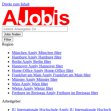
Direkt zum Inhalt
Jobs finden
Filter
Region
München
Apply München filter
Hamburg
Apply Hamburg filter
Berlin
Apply Berlin filter
Hannover
Apply Hannover filter
Home-Office
Apply Home-Office filter
Frankfurt am Main
Apply Frankfurt am Main filter
Münster
Apply Münster filter
Wien
Apply Wien filter
Wietze
Apply Wietze filter
Freiburg im Breisgau
Apply Freiburg im Breisgau filter
Arbeitgeber
IU Internationale Hochschule
Apply IU Internationale Hochschu