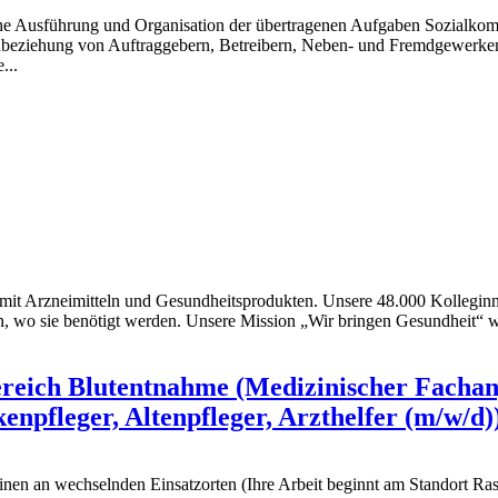
ische Ausführung und Organisation der übertragenen Aufgaben Sozialko
nbeziehung von Auftraggebern, Betreibern, Neben- und Fremdgewerken
...
 Arzneimitteln und Gesundheitsprodukten. Unsere 48.000 Kolleginne
, wo sie benötigt werden. Unsere Mission „Wir bringen Gesundheit“ wir
eich Blutentnahme (Medizinischer Fachange
enpfleger, Altenpfleger, Arzthelfer (m/w/d)
en an wechselnden Einsatzorten (Ihre Arbeit beginnt am Standort Ras