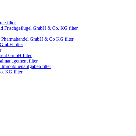
le filter
d Frischgeflügel GmbH & Co. KG filter
harmahandel GmbH & Co KG filter
mbH filter
r
ent GmbH filter
management filter
 Immobilienaufgaben filter
 KG filter