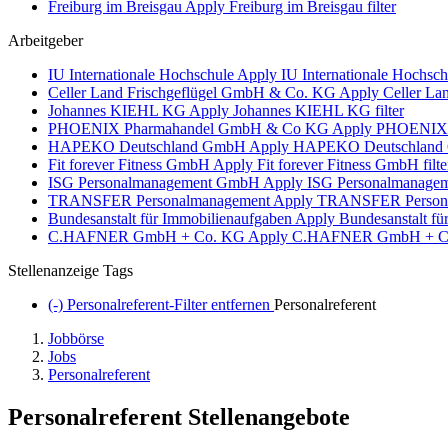
Freiburg im Breisgau
Apply Freiburg im Breisgau filter
Arbeitgeber
IU Internationale Hochschule
Apply IU Internationale Hochschu
Celler Land Frischgeflügel GmbH & Co. KG
Apply Celler Lan
Johannes KIEHL KG
Apply Johannes KIEHL KG filter
PHOENIX Pharmahandel GmbH & Co KG
Apply PHOENIX P
HAPEKO Deutschland GmbH
Apply HAPEKO Deutschland G
Fit forever Fitness GmbH
Apply Fit forever Fitness GmbH filte
ISG Personalmanagement GmbH
Apply ISG Personalmanagem
TRANSFER Personalmanagement
Apply TRANSFER Personal
Bundesanstalt für Immobilienaufgaben
Apply Bundesanstalt für
C.HAFNER GmbH + Co. KG
Apply C.HAFNER GmbH + Co.
Stellenanzeige Tags
(-)
Personalreferent-Filter entfernen
Personalreferent
Jobbörse
Jobs
Personalreferent
Personalreferent Stellenangebote