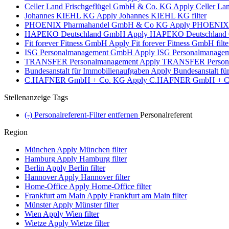
Celler Land Frischgeflügel GmbH & Co. KG
Apply Celler Lan
Johannes KIEHL KG
Apply Johannes KIEHL KG filter
PHOENIX Pharmahandel GmbH & Co KG
Apply PHOENIX P
HAPEKO Deutschland GmbH
Apply HAPEKO Deutschland G
Fit forever Fitness GmbH
Apply Fit forever Fitness GmbH filte
ISG Personalmanagement GmbH
Apply ISG Personalmanagem
TRANSFER Personalmanagement
Apply TRANSFER Personal
Bundesanstalt für Immobilienaufgaben
Apply Bundesanstalt für
C.HAFNER GmbH + Co. KG
Apply C.HAFNER GmbH + Co.
Stellenanzeige Tags
(-)
Personalreferent-Filter entfernen
Personalreferent
Region
München
Apply München filter
Hamburg
Apply Hamburg filter
Berlin
Apply Berlin filter
Hannover
Apply Hannover filter
Home-Office
Apply Home-Office filter
Frankfurt am Main
Apply Frankfurt am Main filter
Münster
Apply Münster filter
Wien
Apply Wien filter
Wietze
Apply Wietze filter